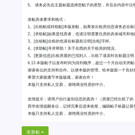
5。 请务必先在主题标题选择您帖子的类型，并且在内容中
发帖具体要求和格式：
1。[出租帖或转租帖]本版发帖，如果发出租房信息请务必在
2。[求租帖]如果是找房者，也请注明需要住房的具体城市和
3。[合租帖]合租的也请在标题前注明[合租]字样。
4。[求助帖]寻求帮助！关于在西的关于租房的情况。
5。[更新信息]出租房屋的已找到人，出租了请及时在标题注
6.13.本版帖子以发布时间为排列顺序，超过一个月自动关闭帖
谢谢各位的支持和合作。以便本版的管理。给本版面一个良好
希望大家能遵守本版版规，谢谢合作！
本版只支持私人交易， 谢绝商业性质的中介。
友情提示：请用户自行鉴别信息的真伪！（房屋已经出租了的 
西华友情提醒各位，记得完事后进来收尾，编辑帖子标题让斑
本版只支持私人交易， 谢绝商业性质的中介。
发新帖