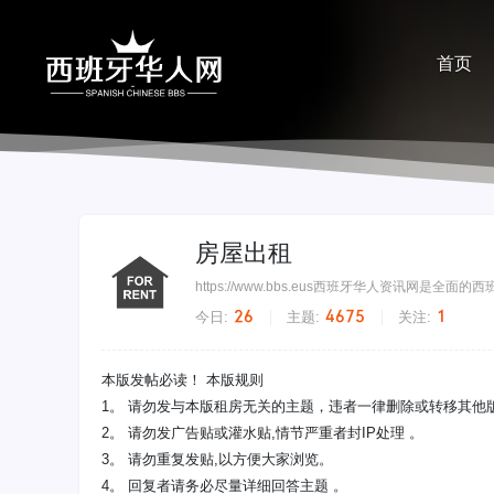
首页
分享
房屋出租
https://www.bbs.eus西班牙华人资
26
4675
1
今日:
主题:
关注:
本版发帖必读！ 本版规则
1。 请勿发与本版租房无关的主题，违者一律删除或转移
2。 请勿发广告贴或灌水贴,情节严重者封IP处理 。
3。 请勿重复发贴,以方便大家浏览。
4。 回复者请务必尽量详细回答主题 。