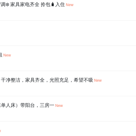
调❄️ 家具家电齐全 拎包🧳入住
New
租
New
大，干净整洁，家具齐全，光照充足，希望不吸
New
张单人床）带阳台，三房一
New
w