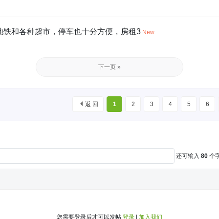
有地铁和各种超市，停车也十分方便，房租3
New
下一页 »
返 回
1
2
3
4
5
6
还可输入
80
个
您需要登录后才可以发帖
登录
|
加入我们