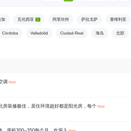
拉加
瓦伦西亚
阿里坎特
萨拉戈萨
塞维利亚
1
Córdoba
Valladolid
Ciudad-Real
海岛
北部
空调
New
，此房装修极佳，居住环境超好都是阳光房，每个
New
，房租300--350每个月，欢迎入
New