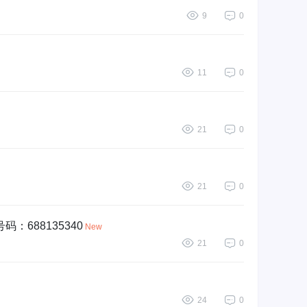
9
0
11
0
21
0
21
0
688135340
New
21
0
24
0