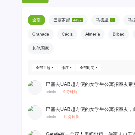
全部
巴塞罗那
马德里
马
4497
6
Granada
Cádiz
Almería
Bilbao
其他国家
全部主题
排序
全部时间
巴塞去UAB超方便的女学生公寓招室友带
admin
9 分钟前
巴塞去UAB超方便的女学生公寓招室友
admin
11 分钟前
Getafe有一个双人房间出租，住家人少干净